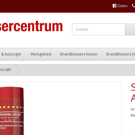
Delen
n & bezorgen
Werkgebied
Brandblussers leasen
Brandblussers h
ml ABF
Ar
Me