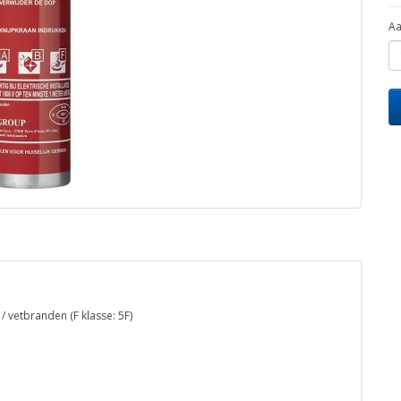
Aa
/ vetbranden (F klasse: 5F)