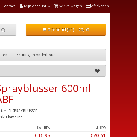
Contact
Mijn Account
Winkelwagen
Afrekenen
0 product(en) - €0,00
uren
Keuring en onderhoud
Sprayblusser 600ml
ABF
tikel: FLSPRAYBLUSSER
rk:
Flameline
Excl. BTW
Incl. BTW
€16,95
€20,51