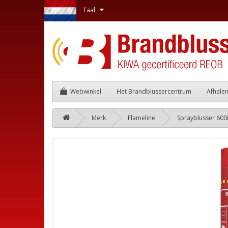
Taal
Webwinkel
Het Brandblussercentrum
Afhale
Merk
Flameline
Sprayblusser 600