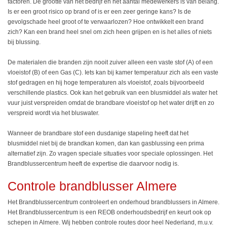
factoren. De grootte van het bedrijf en het aantal medewerkers is van belang.
Is er een groot risico op brand of is er een zeer geringe kans? Is de
gevolgschade heel groot of te verwaarlozen? Hoe ontwikkelt een brand
zich? Kan een brand heel snel om zich heen grijpen en is het alles of niets
bij blussing.
De materialen die branden zijn nooit zuiver alleen een vaste stof (A) of een
vloeistof (B) of een Gas (C). Iets kan bij kamer temperatuur zich als een vaste
stof gedragen en hij hoge temperaturen als vloeistof, zoals bijvoorbeeld
verschillende plastics. Ook kan het gebruik van een blusmiddel als water het
vuur juist verspreiden omdat de brandbare vloeistof op het water drijft en zo
verspreid wordt via het bluswater.
Wanneer de brandbare stof een dusdanige stapeling heeft dat het
blusmiddel niet bij de brandkan komen, dan kan gasblussing een prima
alternatief zijn. Zo vragen speciale situaties voor speciale oplossingen. Het
Brandblussercentrum heeft de expertise die daarvoor nodig is.
Controle brandblusser Almere
Het Brandblussercentrum controleert en onderhoud brandblussers in Almere.
Het Brandblussercentrum is een REOB onderhoudsbedrijf en keurt ook op
schepen in Almere. Wij hebben controle routes door heel Nederland, m.u.v.