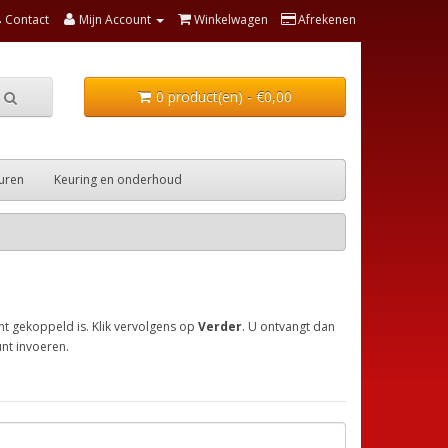
Contact
Mijn Account
Winkelwagen
Afrekenen
0 product(en) - €0,00
uren
Keuring en onderhoud
t gekoppeld is. Klik vervolgens op
Verder
. U ontvangt dan
nt invoeren.