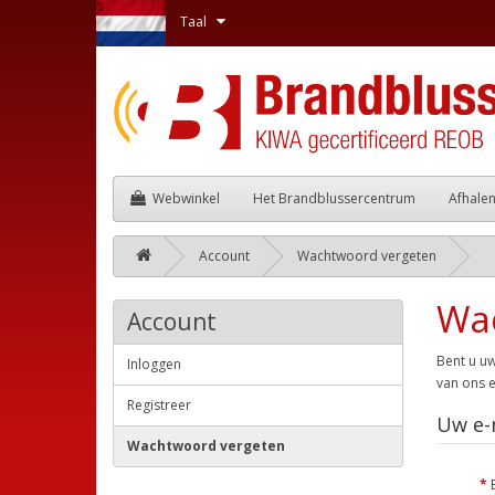
Taal
Webwinkel
Het Brandblussercentrum
Afhale
Account
Wachtwoord vergeten
Wa
Account
Bent u uw
Inloggen
van ons e
Registreer
Uw e-
Wachtwoord vergeten