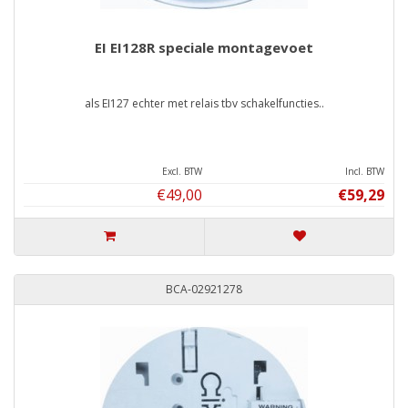
EI EI128R speciale montagevoet
als EI127 echter met relais tbv schakelfuncties..
Excl. BTW
Incl. BTW
€49,00
€59,29
BCA-02921278