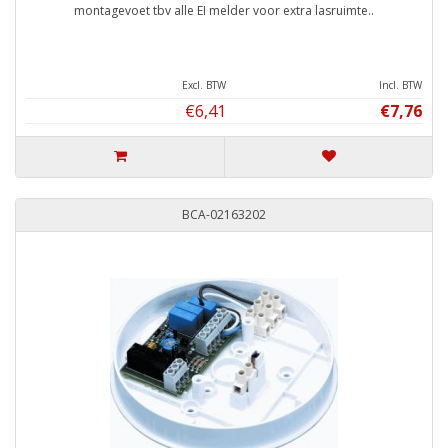
montagevoet tbv alle EI melder voor extra lasruimte..
Excl. BTW
Incl. BTW
€6,41
€7,76
BCA-02163202