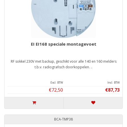
EI EI168 speciale montagevoet
RF sokkel 230V met backup, geschikt voor alle 140 en 160 melders
t.b.v. radiografisch doorkoppelen. ..
Excl. BTW
Incl. BTW
€72,50
€87,73
BCA-TMP38