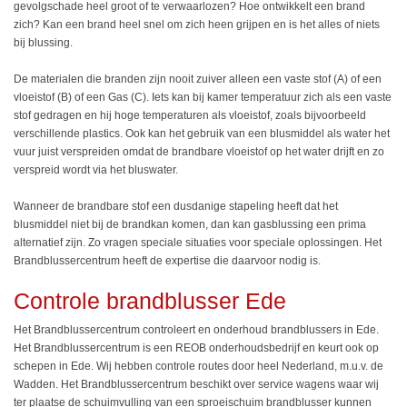
gevolgschade heel groot of te verwaarlozen? Hoe ontwikkelt een brand
zich? Kan een brand heel snel om zich heen grijpen en is het alles of niets
bij blussing.
De materialen die branden zijn nooit zuiver alleen een vaste stof (A) of een
vloeistof (B) of een Gas (C). Iets kan bij kamer temperatuur zich als een vaste
stof gedragen en hij hoge temperaturen als vloeistof, zoals bijvoorbeeld
verschillende plastics. Ook kan het gebruik van een blusmiddel als water het
vuur juist verspreiden omdat de brandbare vloeistof op het water drijft en zo
verspreid wordt via het bluswater.
Wanneer de brandbare stof een dusdanige stapeling heeft dat het
blusmiddel niet bij de brandkan komen, dan kan gasblussing een prima
alternatief zijn. Zo vragen speciale situaties voor speciale oplossingen. Het
Brandblussercentrum heeft de expertise die daarvoor nodig is.
Controle brandblusser Ede
Het Brandblussercentrum controleert en onderhoud brandblussers in Ede.
Het Brandblussercentrum is een REOB onderhoudsbedrijf en keurt ook op
schepen in Ede. Wij hebben controle routes door heel Nederland, m.u.v. de
Wadden. Het Brandblussercentrum beschikt over service wagens waar wij
ter plaatse de schuimvulling van een sproeischuim brandblusser kunnen