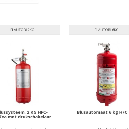
FLAUTOBL2KG
FLAUTOBL6KG
lussysteem, 2 KG HFC-
Blusautomaat 6 kg HFC
7ea met drukschakelaar