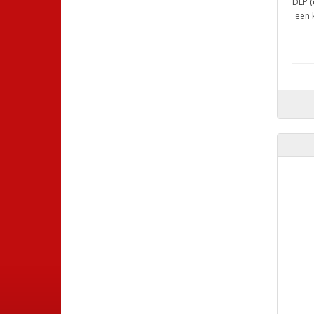
DLP (
een 