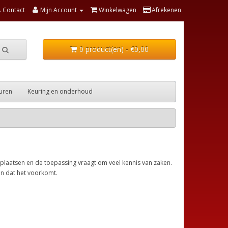
Contact
Mijn Account
Winkelwagen
Afrekenen
0 product(en) - €0,00
uren
Keuring en onderhoud
 plaatsen en de toepassing vraagt om veel kennis van zaken.
n dat het voorkomt.