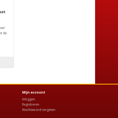
aat
sser
it de
Mijn account
Inloggen
Registreren
Wachtwoord vergeten