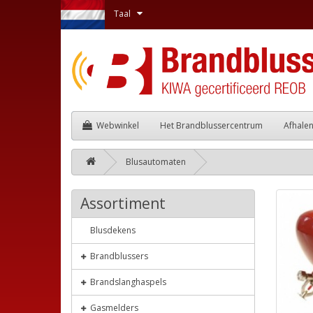
Taal
Webwinkel
Het Brandblussercentrum
Afhale
Blusautomaten
Assortiment
Blusdekens
Brandblussers
Brandslanghaspels
Gasmelders