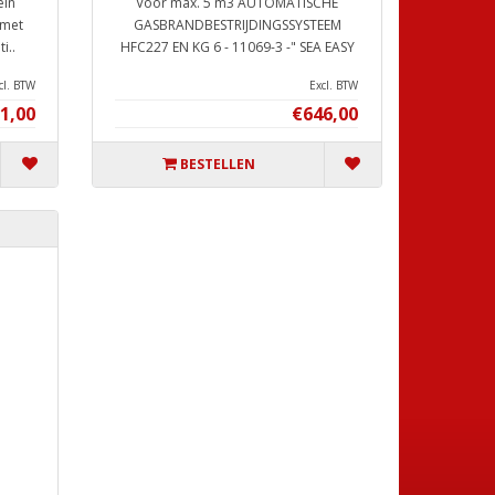
ein
Voor max. 5 m3 AUTOMATISCHE
 met
GASBRANDBESTRIJDINGSSYSTEEM
i..
HFC227 EN KG 6 - 11069-3 -" SEA EASY
SERI..
cl. BTW
Excl. BTW
1,00
€646,00
BESTELLEN