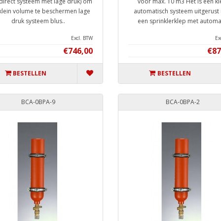
direct systeem met lage druk) om
voor max. 10 m3 Het is een kl
klein volume te beschermen lage
automatisch systeem uitgerust
druk systeem blus..
een sprinklerklep met automat
Excl. BTW
Ex
€746,00
€87
BESTELLEN
BESTELLEN
BCA-0BPA-9
BCA-0BPA-2