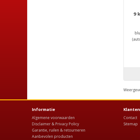
9 
bl
(aut
Weergeven
Informatie
Klanten
Algemene voorwaarden
Contact
Disclaimer & Privacy Policy
Sitemap
Garantie, ruilen & retourneren
Aanbevolen producten