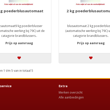
kg poederblusautomaat
2 kg poederblusautom
usautomaat9 kg poederblusser
blusautomaat 2 kg poederblu
omatische werking bij 79C) uit de
(automatische werking bij 79C) u
catagorie brandblussers..
catagorie brandblussers..
Prijs op aanvraag
Prijs op aanvraag
 1 t/m 5 van in totaal 5
service
Extra
Merken overzicht
Alle aanbiedingen