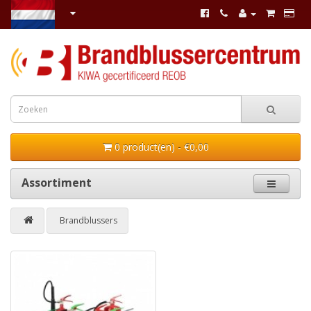
0 product(en) - €0,00
Assortiment
Brandblussers