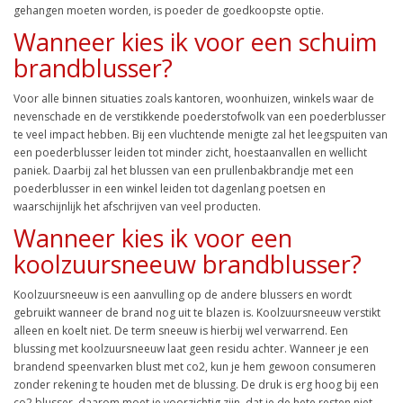
gehangen moeten worden, is poeder de goedkoopste optie.
Wanneer kies ik voor een schuim
brandblusser?
Voor alle binnen situaties zoals kantoren, woonhuizen, winkels waar de
nevenschade en de verstikkende poederstofwolk van een poederblusser
te veel impact hebben. Bij een vluchtende menigte zal het leegspuiten van
een poederblusser leiden tot minder zicht, hoestaanvallen en wellicht
paniek. Daarbij zal het blussen van een prullenbakbrandje met een
poederblusser in een winkel leiden tot dagenlang poetsen en
waarschijnlijk het afschrijven van veel producten.
Wanneer kies ik voor een
koolzuursneeuw brandblusser?
Koolzuursneeuw is een aanvulling op de andere blussers en wordt
gebruikt wanneer de brand nog uit te blazen is. Koolzuursneeuw verstikt
alleen en koelt niet. De term sneeuw is hierbij wel verwarrend. Een
blussing met koolzuursneeuw laat geen residu achter. Wanneer je een
brandend speenvarken blust met co2, kun je hem gewoon consumeren
zonder rekening te houden met de blussing. De druk is erg hoog bij een
co2 blusser, daarom moet je voorzichtig zijn, dat je de hete resten niet