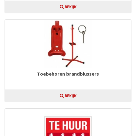
BEKIJK
Toebehoren brandblussers
BEKIJK